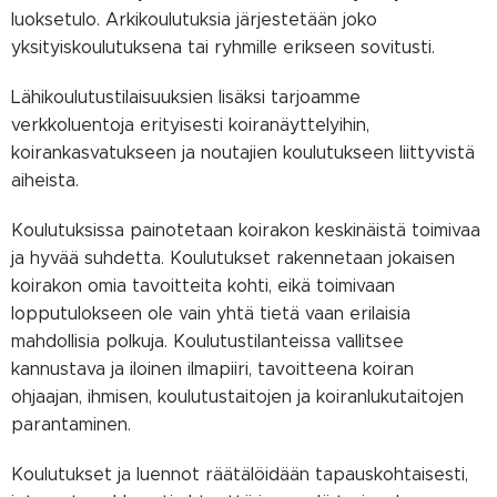
luoksetulo. Arkikoulutuksia järjestetään joko
yksityiskoulutuksena tai ryhmille erikseen sovitusti.
Lähikoulutustilaisuuksien lisäksi tarjoamme
verkkoluentoja erityisesti koiranäyttelyihin,
koirankasvatukseen ja noutajien koulutukseen liittyvistä
aiheista.
Koulutuksissa painotetaan koirakon keskinäistä toimivaa
ja hyvää suhdetta. Koulutukset rakennetaan jokaisen
koirakon omia tavoitteita kohti, eikä toimivaan
lopputulokseen ole vain yhtä tietä vaan erilaisia
mahdollisia polkuja. Koulutustilanteissa vallitsee
kannustava ja iloinen ilmapiiri, tavoitteena koiran
ohjaajan, ihmisen, koulutustaitojen ja koiranlukutaitojen
parantaminen.
Koulutukset ja luennot räätälöidään tapauskohtaisesti,