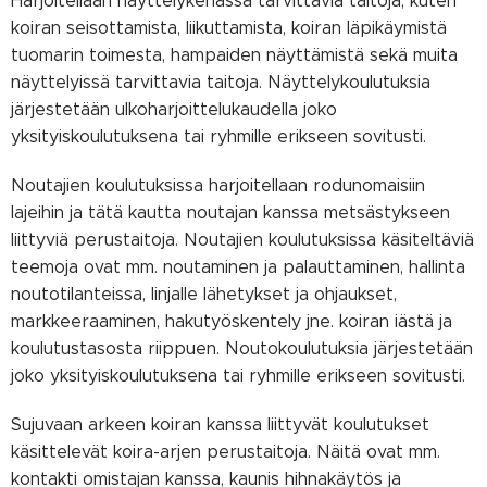
Harjoitellaan näyttelykehässä tarvittavia taitoja, kuten
koiran seisottamista, liikuttamista, koiran läpikäymistä
tuomarin toimesta, hampaiden näyttämistä sekä muita
näyttelyissä tarvittavia taitoja. Näyttelykoulutuksia
järjestetään ulkoharjoittelukaudella joko
yksityiskoulutuksena tai ryhmille erikseen sovitusti.
Noutajien koulutuksissa harjoitellaan rodunomaisiin
lajeihin ja tätä kautta noutajan kanssa metsästykseen
liittyviä perustaitoja. Noutajien koulutuksissa käsiteltäviä
teemoja ovat mm. noutaminen ja palauttaminen, hallinta
noutotilanteissa, linjalle lähetykset ja ohjaukset,
markkeeraaminen, hakutyöskentely jne. koiran iästä ja
koulutustasosta riippuen. Noutokoulutuksia järjestetään
joko yksityiskoulutuksena tai ryhmille erikseen sovitusti.
Sujuvaan arkeen koiran kanssa liittyvät koulutukset
käsittelevät koira-arjen perustaitoja. Näitä ovat mm.
kontakti omistajan kanssa, kaunis hihnakäytös ja