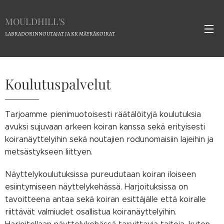
MOULDHILL'S
LABRADORINNOUTAJAT JA KK MÄYRÄKOIRAT
Koulutuspalvelut
Tarjoamme pienimuotoisesti räätälöityjä koulutuksia
avuksi sujuvaan arkeen koiran kanssa sekä erityisesti
koiranäyttelyihin sekä noutajien rodunomaisiin lajeihin ja
metsästykseen liittyen.
Näyttelykoulutuksissa pureudutaan koiran iloiseen
esiintymiseen näyttelykehässä. Harjoituksissa on
tavoitteena antaa sekä koiran esittäjälle että koiralle
riittävät valmiudet osallistua koiranäyttelyihin.